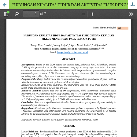
HUBUNGAN KUALITAS TIDUR DAN AKTIVITAS FISIK DENGAN KEJADIAN SIKLUS MENSTRUASI PADA REMAJA PUTRI