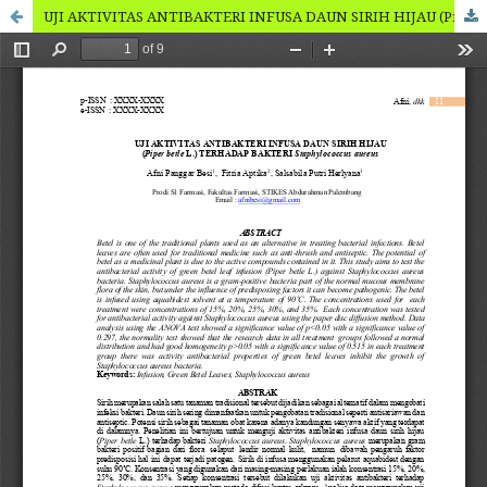
UJI AKTIVITAS ANTIBAKTERI INFUSA DAUN SIRIH HIJAU (Piper betle L.) TERHADAP BAKTERI Staphylococcus aureus