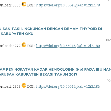
nload: 3063
DOI :
https://doi.org/10.55045/jkab.v12i2.178
N SANITASI LINGKUNGAN DENGAN DEMAM THYPOID DI
A KABUPATEN OKU
102
nload: 4272
DOI :
https://doi.org/10.55045/jkab.v12i2.180
P PENINGKATAN KADAR HEMOGLOBIN (Hb) PADA IBU HAM
ARUSAH KABUPATEN BEKASI TAHUN 2017
10
nload: 2363
DOI :
https://doi.org/10.55045/jkab.v12i2.183