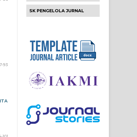
SK PENGELOLA JURNAL
7-93
ITA
4-101