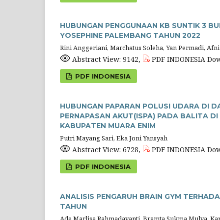
HUBUNGAN PENGGUNAAN KB SUNTIK 3 BUL
YOSEPHINE PALEMBANG TAHUN 2022
Rini Anggeriani, Marchatus Soleha, Yan Permadi, Afn
Abstract View: 9142,
PDF INDONESIA Dow
PDF INDONESIA
HUBUNGAN PAPARAN POLUSI UDARA DI D
PERNAPASAN AKUT(ISPA) PADA BALITA D
KABUPATEN MUARA ENIM
Putri Mayang Sari, Eka Joni Yansyah
Abstract View: 6728,
PDF INDONESIA Dow
PDF INDONESIA
ANALISIS PENGARUH BRAIN GYM TERHAD
TAHUN
Ade Marlisa Rahmadayanti, Bramta Sukma Mulya, Kar