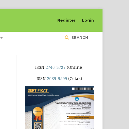
Register
Login
SEARCH
ISSN
2746-3737
(Online)
ISSN
2089-9599
(Cetak)