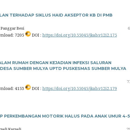
AN TERHADAP SIKLUS HAID AKSEPTOR KB DI PMB
i Panggar Besi
6
nload: 7205
DOI :
https://doi.org/10.55045/jkab.v12i2.175
ALAM RUMAH DENGAN KEJADIAN INFEKSI SALURAN
I DESA SUMBER MULYA UPTD PUSKESMAS SUMBER MULYA
7
nload: 4153
DOI :
https://doi.org/10.55045/jkab.v12i2.179
AP PERKEMBANGAN MOTORIK HALUS PADA ANAK UMUR 4-5
neli Karneli
7