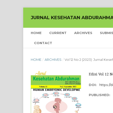
JURNAL KESEHATAN ABDURAHM
HOME
CURRENT
ARCHIVES
SUBMI
CONTACT
HOME
/
ARCHIVES
/
Vol 12 No 2 (2023): Jurnal K
Edisi Vol 12 
DOI:
https://d
PUBLISHED: